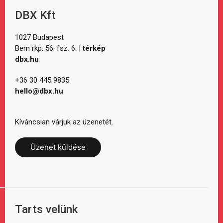
DBX Kft
1027 Budapest
Bem rkp. 56. fsz. 6. |
térkép
dbx.hu
+36 30 445 9835
hello@dbx.hu
Kíváncsian várjuk az üzenetét.
Üzenet küldése
Tarts velünk