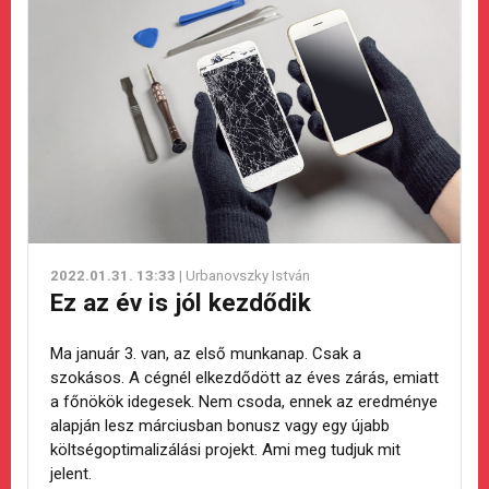
2022.01.31. 13:33
| Urbanovszky István
Ez az év is jól kezdődik
Ma január 3. van, az első munkanap. Csak a
szokásos. A cégnél elkezdődött az éves zárás, emiatt
a főnökök idegesek. Nem csoda, ennek az eredménye
alapján lesz márciusban bonusz vagy egy újabb
költségoptimalizálási projekt. Ami meg tudjuk mit
jelent.