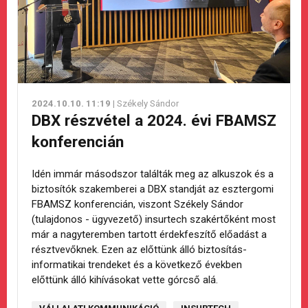
2024.10.10. 11:19
| Székely Sándor
DBX részvétel a 2024. évi FBAMSZ
konferencián
Idén immár másodszor találták meg az alkuszok és a
biztosítók szakemberei a DBX standját az esztergomi
FBAMSZ konferencián, viszont Székely Sándor
(tulajdonos - ügyvezető) insurtech szakértőként most
már a nagyteremben tartott érdekfeszítő előadást a
résztvevőknek. Ezen az előttünk álló biztosítás-
informatikai trendeket és a következő években
előttünk álló kihívásokat vette górcső alá.