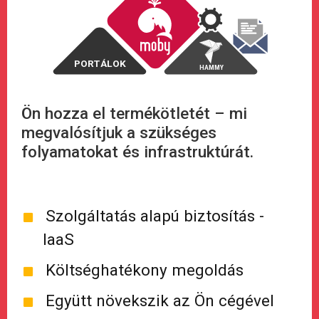
biztosításkezelés
PORTÁLOK
HAMMY
jutalék
kár
állomány
Ön hozza el termékötletét – mi
megvalósítjuk a szükséges
folyamatokat és infrastruktúrát.
Szolgáltatás alapú biztosítás -
IaaS
Költséghatékony megoldás
Együtt növekszik az Ön cégével