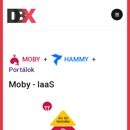
MOBY
+
HAMMY
+
Portálok
Moby - IaaS
Az ön
terméke