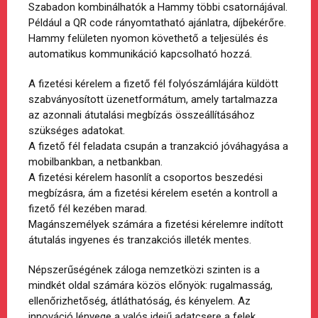
Szabadon kombinálhatók a Hammy többi csatornájával.
Például a QR code rányomtatható ajánlatra, díjbekérőre.
Hammy felületen nyomon követhető a teljesülés és
automatikus kommunikáció kapcsolható hozzá.
A fizetési kérelem a fizető fél folyószámlájára küldött
szabványosított üzenetformátum, amely tartalmazza
az azonnali átutalási megbízás összeállításához
szükséges adatokat.
A fizető fél feladata csupán a tranzakció jóváhagyása a
mobilbankban, a netbankban.
A fizetési kérelem hasonlít a csoportos beszedési
megbízásra, ám a fizetési kérelem esetén a kontroll a
fizető fél kezében marad.
Magánszemélyek számára a fizetési kérelemre indított
átutalás ingyenes és tranzakciós illeték mentes.
Népszerűségének záloga nemzetközi szinten is a
mindkét oldal számára közös előnyök: rugalmasság,
ellenőrizhetőség, átláthatóság, és kényelem. Az
innováció lényege a valós idejű adatcsere a felek